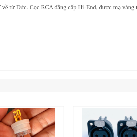
về từ Đức. Cọc RCA đẳng cấp Hi-End, được mạ vàng th