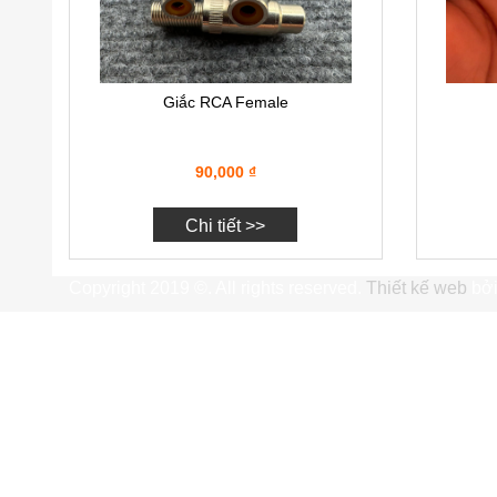
Giắc RCA Female
90,000
₫
Chi tiết >>
Copyright 2019 ©. All rights reserved.
Thiết kế web
bởi