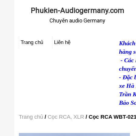
Phukien-Audiogermany.com
Chuyên audio Germany
Trang chủ
Liên hệ
Khách 
hàng s
- Các 
chuyển
- Đặc 
xe Hà 
Trần 
Bảo Sơ
Trang chủ
/
Cọc RCA, XLR
/ Cọc RCA WBT-02