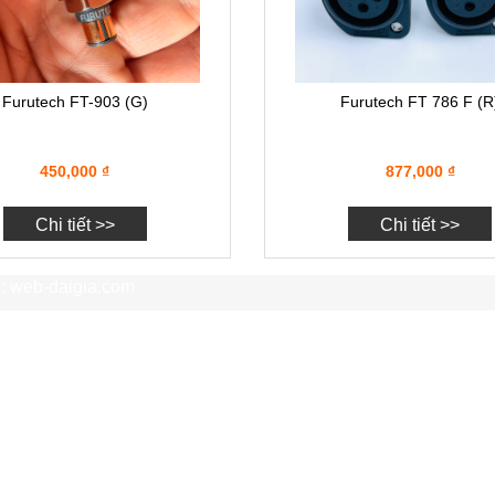
Furutech FT-903 (G)
Furutech FT 786 F (R
450,000
₫
877,000
₫
Chi tiết >>
Chi tiết >>
: web-daigia.com