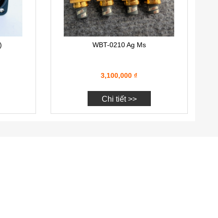
)
WBT-0210 Ag Ms
3,100,000
₫
Chi tiết >>