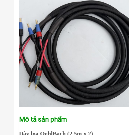
Mô tả sản phẩm
Dây loa OehlBach (2.5m x 2)