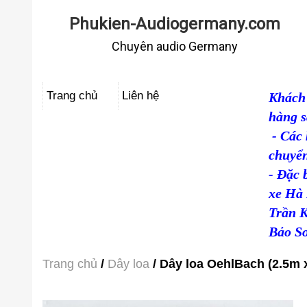
Phukien-Audiogermany.com
Chuyên audio Germany
Trang chủ
Liên hệ
Khách 
hàng s
- Các 
chuyển
- Đặc 
xe Hà 
Trần 
Bảo Sơ
Trang chủ
/
Dây loa
/ Dây loa OehlBach (2.5m x