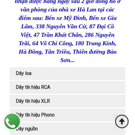
nhận được hàng ngay sau 2 giờ đồng hồ ở
văn phòng của nhà xe Hà Lan tại các
điểm sau: Bến xe Mỹ Đình, Bến xe Gia
Lâm,
338 Nguyễn Văn Cừ,
87 Đại Cồ
Việt,
47 Trần Khát Chân,
286 Nguyễn
Trãi,
64 Võ Chí Công,
180 Trung Kính,
Hà Đông, Tân Triều, Thiên đường Bảo
Sơn...
Dây loa
Dây tín hiệu RCA
Dây tín hiệu XLR
Dây tín hiệu Phono
Dây nguồn