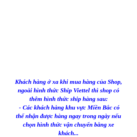
Phukien-Audiogermany.com
Chuyên audio Germany
SHOP NAM AUDIO THÁI
NGUYÊN
Địa chỉ: Số nhà 17B, ngõ 109, ngách 15, đường
Phú Thái, T.P Thái Nguyên.
SĐT: 0988 999 608
Khách hàng ở xa khi mua hàng của Shop,
ngoài hình thức Ship Viettel thì shop có
thêm hình thức ship hàng sau:
- Các khách hàng khu vực Miền Bắc có
thể nhận được hàng ngay trong ngày nếu
chọn hình thức vận chuyển bằng xe
khách...