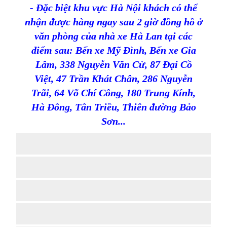
- Đặc biệt khu vực Hà Nội khách có thể
nhận được hàng ngay sau 2 giờ đồng hồ ở
văn phòng của nhà xe Hà Lan tại các
điểm sau: Bến xe Mỹ Đình, Bến xe Gia
Lâm,
338 Nguyễn Văn Cừ,
87 Đại Cồ
Việt,
47 Trần Khát Chân,
286 Nguyễn
Trãi,
64 Võ Chí Công,
180 Trung Kính,
Hà Đông, Tân Triều, Thiên đường Bảo
Sơn...
Dây loa
Dây tín hiệu RCA
Dây tín hiệu XLR
Dây tín hiệu Phono